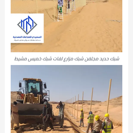
شبك حديد مجلفن شبك مزارع لفات شبك خميس مشيط