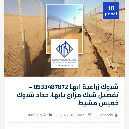
18
نوفمبر
شبوك زراعية ابها 0533487872 –
تفصيل شبك مزارع بابها، حداد شبوك
خميس مشيط
khloods
نوفمبر 18, 2022
شبوك أمنية