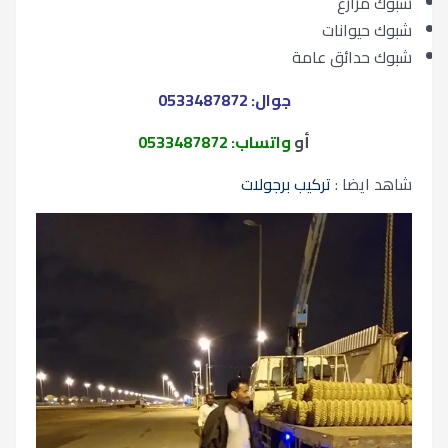
شبوك مزارع
شبوك حيوانات
شبوك حدائق عامة
جوال: 0533487872
أو
واتساب: 0533487872
شاهد ايضا :
تركيب برجولات