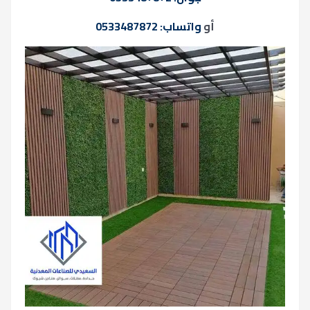
أو
واتساب: 0533487872