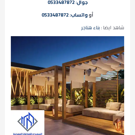
جوال: 0533487872
أو
واتساب: 0533487872
شاهد ايضا :
بناء هناجر