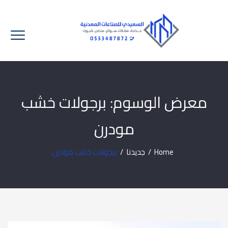
معرض الوسوم:
برجولات خشب
مودرن
Home
/
جديدنا
/
برجولات خشب مودرن