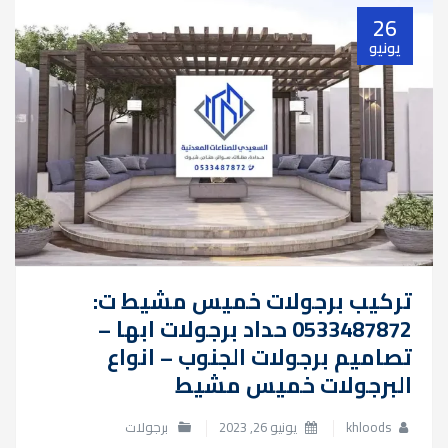
26
يونيو
تركيب برجولات خميس مشيط ت:
0533487872 حداد برجولات ابها –
تصاميم برجولات الجنوب – انواع
البرجولات خميس مشيط
khloods
يونيو 26, 2023
برجولات