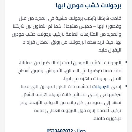
برجولات خشب مودرن ابها
قامت شركتنا بتركيب برجولات خشبية في العديد من فلل
وقصور ( ابها – خميس مشيط )، كما تم التعاون بين شركتنا
والعديد من المتنزهات العامة لتركيب برجولات خشب مودرن
بها، حيث تزيد هذه البرجولات من رونق المكان فيزداد
الإقبال عليه.
البرجولات الخشب المودرن لاقت إقبالا كبيرا من عملائنا،
فقد قمنا بتركيبها في الحدائق، الأحواش، وفوق أسطح
الفلل , برجولات جاهزة في ابها.
إحدى
البرجولات
الخشبية ذات الطراز المودرن التي قمنا
بتركيبها في إحدى الحدائق كانت برجولة هرمية الشكل
تستند إلى عمود في كل جانب من الجوانب الأربعة، وتم
تركيب أعمدة إنارة حول البرجولة لتعطي إضاءة
ديكورية خافتة.
جوال: 0533487872